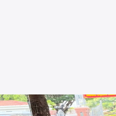
 thấy bài viết: “iPhone 13 hay iPhone 14? Nên mua cái nào?”. Lúc này 
t này sẽ giúp anh/chị gỡ rối từ A đến Z. Shop Apple 123 – cửa hàng App
 nhưng khác tính