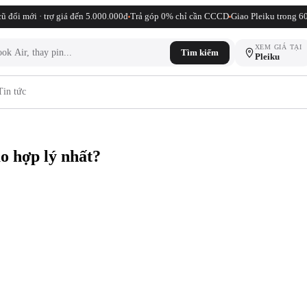
ũ đổi mới · trợ giá đến 5.000.000đ
Trả góp 0% chỉ cần CCCD
Giao Pleiku trong 6
XEM GIÁ TẠI
Tìm kiếm
Pleiku
Tin tức
o hợp lý nhất?