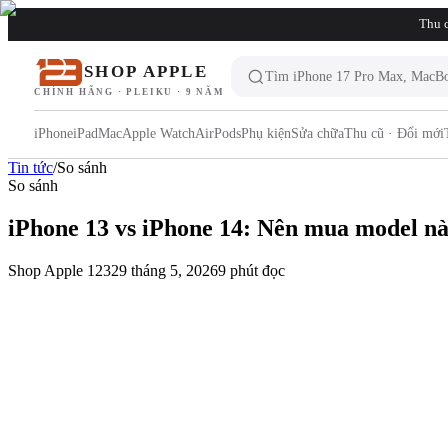
Thu c
SHOP APPLE
CHÍNH HÃNG · PLEIKU · 9 NĂM
iPhone
iPad
Mac
Apple Watch
AirPods
Phụ kiện
Sửa chữa
Thu cũ · Đổi mới
Tin tức
/
So sánh
So sánh
iPhone 13 vs iPhone 14: Nên mua model nà
Shop Apple 123
29 tháng 5, 2026
9
phút đọc