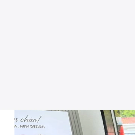
Bạn ngồi ở quán cà phê quen thuộc giữa Pleiku, tay lướt Facebook thì
là ngân sách eo hẹp, sợ mua đắt mà không xứng đáng. Đừng lo, bài viế
“người anh em” này, để anh/chị tự tin xuống tiền.
Tổng quan iPhone 13 và iPhone 14: anh em