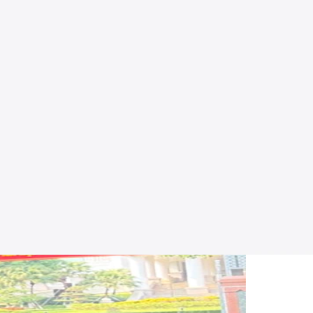
điện thoại cũ của bạn đã ì ạch, pin tụt nhanh, chụp ảnh mờ. Cái khó
le 9 năm uy tín tại 123 Trần Phú, Pleiku – sẽ phân tích chi tiết hai