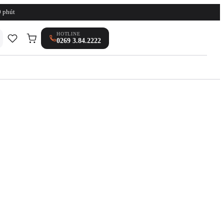
0 phút
HOTLINE
0269 3.84.2222