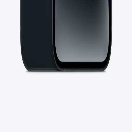
iá.
c cầm tay gần như không khác.