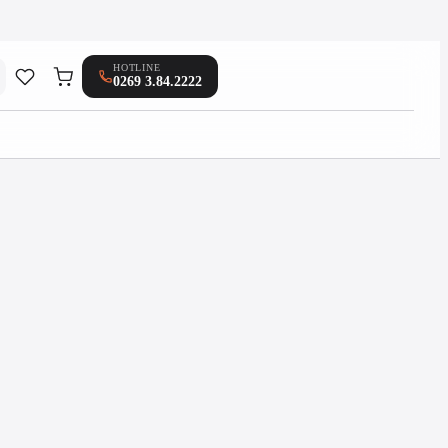
0 phút
HOTLINE
0269 3.84.2222